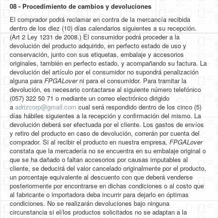
08 -
Procedimiento de cambios y devoluciones
El comprador podrá reclamar en contra de la mercancía recibida
dentro de los diez (10) días calendarios siguientes a su recepción.
(Art 2 Ley 1231 de 2008.) El consumidor podrá proceder a la
devolución
del producto adquirido, en perfecto estado de uso y
conservación, junto con sus etiquetas, embalaje y accesorios
originales, también en perfecto estado, y acompañando su factura. La
devolución del artículo por el consumidor no supondrá penalización
alguna para
FPGALover
ni para el consumidor. Para tramitar la
devolución, es necesario contactarse al siguiente número telefónico
(057) 322 50 71 o mediante un correo electrónico dirigido
a
adrizcorp@gmail.com
cual será respondido dentro de los cinco (5)
días hábiles siguientes a la recepción y confirmación del mismo. La
devolución deberá ser efectuada por el cliente. Los gastos de envíos
y retiro del producto en caso de devolución, correrán por cuenta del
comprador. Si al recibir el producto en nuestra empresa,
FPGALover
constata que la mercadería no se encuentra en su embalaje original o
que se ha dañado o faltan accesorios por causas imputables al
cliente, se deducirá del valor cancelado originalmente por el producto,
un porcentaje equivalente al descuento con que deberá venderse
posteriormente por encontrarse en dichas condiciones o al costo que
al fabricante o importadora deba incurrir para dejarlo en óptimas
condiciones. No se realizarán devoluciones bajo ninguna
circunstancia si el/los productos solicitados no se adaptan a la