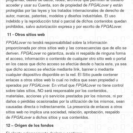
acceder y usar su Cuenta, son de propiedad de
FPGALover
y están
protegidas por las leyes y los tratados internacionales de derecho de
autor, marcas, patentes, modelos y diseños industriales. El uso
indebido y la reproducción total o parcial de dichos contenidos quedan
prohibidos, salvo autorización expresa y por escrito de
FPGALover.
11 - Otros sitios web
FPGALover
no tendrá responsabilidad sobre la información
proporcionada por otros sitios web y las consecuencias que de ello se
deriven.
FPGALover
no garantiza, avala ni respalda de ninguna forma
el acceso, información o contenido de cualquier otro sitio web o portal
en los casos que dicho acceso se efectúe desde o hacia este, ya sea
que dicho acceso se efectúe mediante link, banner o mediante
cualquier dispositivo disponible en la red. El Sitio puede contener
enlaces a otros sitios web lo cual no indica que sean propiedad u
operados por
FPGALover.
En virtud que
FPGALover
no tiene control
sobre tales sitios, NO será responsable por los contenidos,
materiales, acciones y/o servicios prestados por los mismos, ni por
daños o pérdidas ocasionadas por la utilización de los mismos, sean
causadas directa o indirectamente. La presencia de enlaces a otros
sitios web no implica una sociedad, relación, aprobación, respaldo
de
FPGALover
a dichos sitios y sus contenidos.
12 – Origen de los fondos