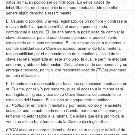
datos no hayan podido ser confirmados. En estos casos de
inhabilitación, se dará de baja la compra efectuada, sin que ello
genere algún derecho a resarcimiento.
El Usuario dispondrá, una vez registrado, de un nombre y contraseña
o clave definitiva que le permitirá el acceso personalizado,
confidencial y seguro. El Usuario tendrá la posibilidad de cambiar la
clave de acceso, para lo cual deberá sujetarse al procedimiento
establecido en el sitio respectivo. El Usuario se obliga a mantener la
confidencialidad de su Clave de acceso, asumiendo totalmente la
responsabilidad por el mantenimiento de la confidencialidad de su
clave secreta registrada en este sitio web, la cual le permite efectuar
compras, y obtener información. Dicha clave es de uso personal y su
entrega a terceros, no involucra responsabilidad de
FPGALover
caso
de mala utilización.
El Usuario será responsable por todas las operaciones efectuadas en
su Cuenta, por sí y/o por terceros, pues el acceso a la misma está
restringido al ingreso y uso de su Clave Secreta, de conocimiento
exclusivo del Usuario. El Usuario se compromete a notificar
a
FPGALover
en forma inmediata y por medio idóneo y fehaciente,
cualquier uso no autorizado de su Cuenta, así como el ingreso por
terceros no autorizados a la misma. Se aclara que está prohibida la
venta, cesión o transferencia de la Clave bajo ningún título.
FPGALover
se reserva el derecho de rechazar cualquier solicitud de
registración o de cancelar una registración previamente aceptada, sin