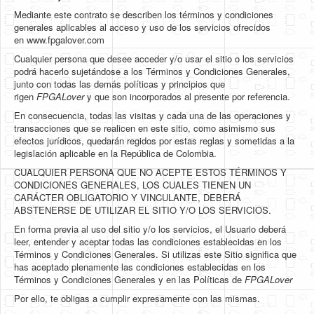
Mediante este contrato se describen los términos y condiciones
HLS
generales aplicables al acceso y uso de los servicios ofrecidos
en www.fpgalover.com
HLS Intro
Cualquier persona que desee acceder y/o usar el sitio o los servicios
IP Cores
podrá hacerlo sujetándose a los Términos y Condiciones Generales,
junto con todas las demás políticas y principios que
Projects
rigen
FPGALover
y que son incorporados al presente por referencia.
En consecuencia, todas las visitas y cada una de las operaciones y
Simple Video Game
transacciones que se realicen en este sitio, como asimismo sus
efectos jurídicos, quedarán regidos por estas reglas y sometidas a la
Wav player
legislación aplicable en la República de Colombia.
Accelerometer Vpython
CUALQUIER PERSONA QUE NO ACEPTE ESTOS TÉRMINOS Y
CONDICIONES GENERALES, LOS CUALES TIENEN UN
Mandelbrot
CARÁCTER OBLIGATORIO Y VINCULANTE, DEBERÁ
ABSTENERSE DE UTILIZAR EL SITIO Y/O LOS SERVICIOS.
PS2 Controller Interface
En forma previa al uso del sitio y/o los servicios, el Usuario deberá
leer, entender y aceptar todas las condiciones establecidas en los
PC Engine
Términos y Condiciones Generales. Si utilizas este Sitio significa que
has aceptado plenamente las condiciones establecidas en los
N64 Controller Module
Términos y Condiciones Generales y en las Políticas de
FPGALover
PSP Screen
Por ello, te obligas a cumplir expresamente con las mismas.