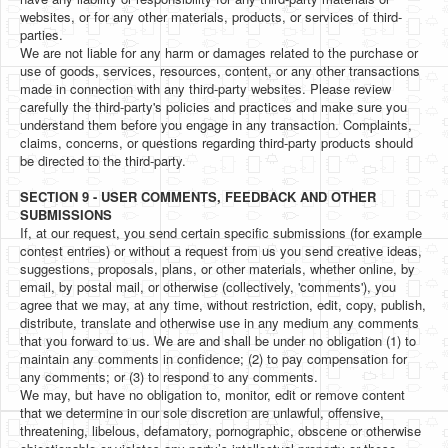
websites, or for any other materials, products, or services of third-
parties.
We are not liable for any harm or damages related to the purchase or
use of goods, services, resources, content, or any other transactions
made in connection with any third-party websites. Please review
carefully the third-party's policies and practices and make sure you
understand them before you engage in any transaction. Complaints,
claims, concerns, or questions regarding third-party products should
be directed to the third-party.
SECTION 9 - USER COMMENTS, FEEDBACK AND OTHER
SUBMISSIONS
If, at our request, you send certain specific submissions (for example
contest entries) or without a request from us you send creative ideas,
suggestions, proposals, plans, or other materials, whether online, by
email, by postal mail, or otherwise (collectively, 'comments'), you
agree that we may, at any time, without restriction, edit, copy, publish,
distribute, translate and otherwise use in any medium any comments
that you forward to us. We are and shall be under no obligation (1) to
maintain any comments in confidence; (2) to pay compensation for
any comments; or (3) to respond to any comments.
We may, but have no obligation to, monitor, edit or remove content
that we determine in our sole discretion are unlawful, offensive,
threatening, libelous, defamatory, pornographic, obscene or otherwise