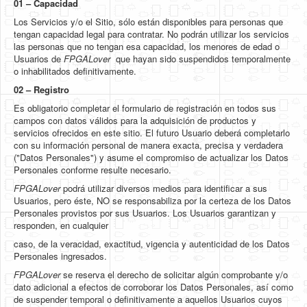
01 – Capacidad
Software
Los Servicios y/o el Sitio, sólo están disponibles para personas que
Coding USB-Serial using Android Studio
tengan capacidad legal para contratar. No podrán utilizar los servicios
las personas que no tengan esa capacidad, los menores de edad o
LFSRs, Cryptology in Python Part 1
Usuarios de
FPGALover
que hayan sido suspendidos temporalmente
o inhabilitados definitivamente.
Retro
02 – Registro
OS
Es obligatorio completar el formulario de registración en todos sus
campos con datos válidos para la adquisición de productos y
Misc
servicios ofrecidos en este sitio. El futuro Usuario deberá completarlo
con su información personal de manera exacta, precisa y verdadera
Legacy
("Datos Personales") y asume el compromiso de actualizar los Datos
Personales conforme resulte necesario.
About us
FPGALover
podrá utilizar diversos medios para identificar a sus
Usuarios, pero éste, NO se responsabiliza por la certeza de los Datos
Donate
Personales provistos por sus Usuarios. Los Usuarios garantizan y
responden, en cualquier
Contact Us
caso, de la veracidad, exactitud, vigencia y autenticidad de los Datos
Terms and Conditions
Personales ingresados.
FPGALover
se reserva el derecho de solicitar algún comprobante y/o
Privacy Policy
dato adicional a efectos de corroborar los Datos Personales, así como
de suspender temporal o definitivamente a aquellos Usuarios cuyos