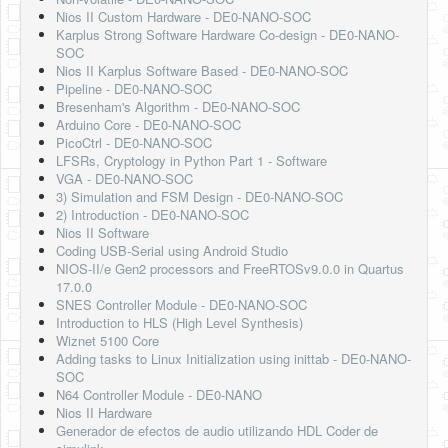
Nios II Custom Hardware - DE0-NANO-SOC
Karplus Strong Software Hardware Co-design - DE0-NANO-
SOC
Nios II Karplus Software Based - DE0-NANO-SOC
Pipeline - DE0-NANO-SOC
Bresenham's Algorithm - DE0-NANO-SOC
Arduino Core - DE0-NANO-SOC
PicoCtrl - DE0-NANO-SOC
LFSRs, Cryptology in Python Part 1 - Software
VGA - DE0-NANO-SOC
3) Simulation and FSM Design - DE0-NANO-SOC
2) Introduction - DE0-NANO-SOC
Nios II Software
Coding USB-Serial using Android Studio
NIOS-II/e Gen2 processors and FreeRTOSv9.0.0 in Quartus
17.0.0
SNES Controller Module - DE0-NANO-SOC
Introduction to HLS (High Level Synthesis)
Wiznet 5100 Core
Adding tasks to Linux Initialization using inittab - DE0-NANO-
SOC
N64 Controller Module - DE0-NANO
Nios II Hardware
Generador de efectos de audio utilizando HDL Coder de