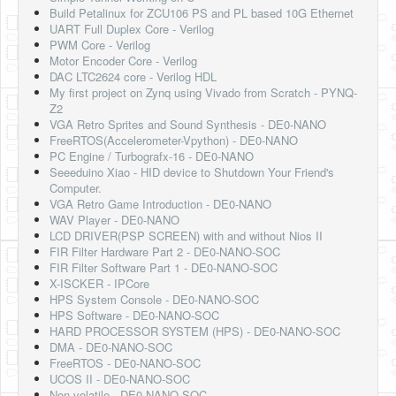
Build Petalinux for ZCU106 PS and PL based 10G Ethernet
UART Full Duplex Core - Verilog
PWM Core - Verilog
Motor Encoder Core - Verilog
DAC LTC2624 core - Verilog HDL
My first project on Zynq using Vivado from Scratch - PYNQ-
Z2
VGA Retro Sprites and Sound Synthesis - DE0-NANO
FreeRTOS(Accelerometer-Vpython) - DE0-NANO
PC Engine / Turbografx-16 - DE0-NANO
Seeeduino Xiao - HID device to Shutdown Your Friend's
Computer.
VGA Retro Game Introduction - DE0-NANO
WAV Player - DE0-NANO
LCD DRIVER(PSP SCREEN) with and without Nios II
FIR Filter Hardware Part 2 - DE0-NANO-SOC
FIR Filter Software Part 1 - DE0-NANO-SOC
X-ISCKER - IPCore
HPS System Console - DE0-NANO-SOC
HPS Software - DE0-NANO-SOC
HARD PROCESSOR SYSTEM (HPS) - DE0-NANO-SOC
DMA - DE0-NANO-SOC
FreeRTOS - DE0-NANO-SOC
UCOS II - DE0-NANO-SOC
Non-volatile - DE0-NANO-SOC