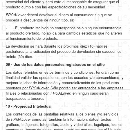
necesidad del cliente y será este el responsable de asegurar que el
producto cumple con las especificaciones de su necesidad
FPGALover
deberá devolver el dinero al consumidor sin que se
proceda a descuentos de ningún tipo, si:
- El producto recibido no corresponde bajo ninguna circunstancia
al producto ofertado, no aplica para cambios estéticos que no alteren
el funcionamiento del producto.
La devolución se hará durante los próximos diez (10) hábiles
posteriores a la radicación del proceso de devolución sin exceder los
treinta (30) días.
09 -
Uso de los datos personales registrados en el sitio
Los datos referidos en estos términos y condiciones, tendrán como
finalidad validar las operaciones con los usuarios y/o consumidores, y
mejorar la labor de información y comercialización de los productos
provistos por
FPGALover.
Sólo podrán ser entregados a las empresas
filiales o relacionadas con
FPGALover
, en ningún caso serán
traspasados a terceros.
10 - Propiedad Intelectual
Los contenidos de las pantallas relativas a los bienes y/o servicios
de
FPGALover
como así también la información, datos, textos
gráficos, imágenes, fotografías, audio y video clips, logotipos, iconos,
programas, bases de datos, redes, archivos que permiten al Usuario