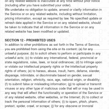
on any related website is inaccurate at any time without prior notice
(including after you have submitted your order).
We undertake no obligation to update, amend or clarify information in
the Service or on any related website, including without limitation,
pricing information, except as required by law. No specified update or
refresh date applied in the Service or on any related website, should
be taken to indicate that all information in the Service or on any
related website has been modified or updated.
SECTION 12 - PROHIBITED USES
In addition to other prohibitions as set forth in the Terms of Service,
you are prohibited from using the site or its content: (a) for any
unlawful purpose; (b) to solicit others to perform or participate in any
unlawful acts; (c) to violate any international, federal, provincial or
state regulations, rules, laws, or local ordinances; (d) to infringe upon
or violate our intellectual property rights or the intellectual property
rights of others; (e) to harass, abuse, insult, harm, defame, slander,
disparage, intimidate, or discriminate based on gender, sexual
orientation, religion, ethnicity, race, age, national origin, or disability;
(f) to submit false or misleading information; (g) to upload or transmit
viruses or any other type of malicious code that will or may be used in
any way that will affect the functionality or operation of the Service or
of any related website, other websites, or the Internet; (h) to collect or
track the personal information of others; (i) to spam, phish, pharm,
pretext, spider, crawl, or scrape; (j) for any obscene or immoral