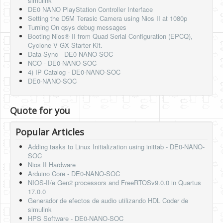
simulink
DE0 NANO PlayStation Controller Interface
Setting the D5M Terasic Camera using Nios II at 1080p
Turning On qsys debug messages
Booting Nios® II from Quad Serial Configuration (EPCQ),
Cyclone V GX Starter Kit.
Data Sync - DE0-NANO-SOC
NCO - DE0-NANO-SOC
4) IP Catalog - DE0-NANO-SOC
DE0-NANO-SOC
Quote for you
Popular Articles
Adding tasks to Linux Initialization using inittab - DE0-NANO-
SOC
Nios II Hardware
Arduino Core - DE0-NANO-SOC
NIOS-II/e Gen2 processors and FreeRTOSv9.0.0 in Quartus
17.0.0
Generador de efectos de audio utilizando HDL Coder de
simulink
HPS Software - DE0-NANO-SOC