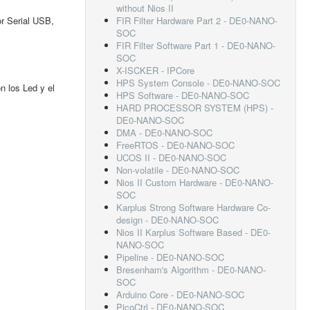
without Nios II
r Serial USB,
FIR Filter Hardware Part 2 - DE0-NANO-
SOC
FIR Filter Software Part 1 - DE0-NANO-
SOC
X-ISCKER - IPCore
HPS System Console - DE0-NANO-SOC
n los Led y el
HPS Software - DE0-NANO-SOC
HARD PROCESSOR SYSTEM (HPS) -
DE0-NANO-SOC
DMA - DE0-NANO-SOC
FreeRTOS - DE0-NANO-SOC
UCOS II - DE0-NANO-SOC
Non-volatile - DE0-NANO-SOC
Nios II Custom Hardware - DE0-NANO-
SOC
Karplus Strong Software Hardware Co-
design - DE0-NANO-SOC
Nios II Karplus Software Based - DE0-
NANO-SOC
Pipeline - DE0-NANO-SOC
Bresenham's Algorithm - DE0-NANO-
SOC
Arduino Core - DE0-NANO-SOC
PicoCtrl - DE0-NANO-SOC