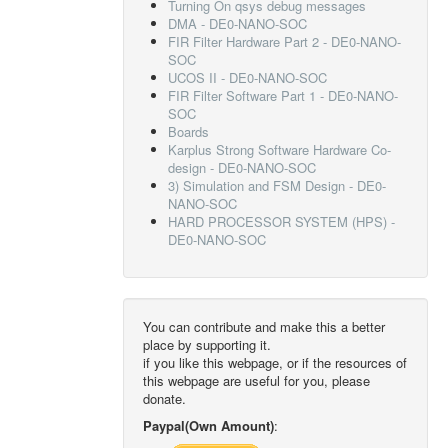
Turning On qsys debug messages
DMA - DE0-NANO-SOC
FIR Filter Hardware Part 2 - DE0-NANO-
SOC
UCOS II - DE0-NANO-SOC
FIR Filter Software Part 1 - DE0-NANO-
SOC
Boards
Karplus Strong Software Hardware Co-
design - DE0-NANO-SOC
3) Simulation and FSM Design - DE0-
NANO-SOC
HARD PROCESSOR SYSTEM (HPS) -
DE0-NANO-SOC
You can contribute and make this a better
place by supporting it.
if you like this webpage, or if the resources of
this webpage are useful for you, please
donate.
Paypal(Own Amount)
: