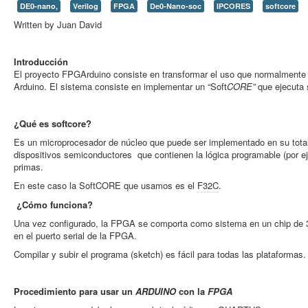
DE0-nano,
Verilog
FPGA
De0-Nano-soc
IPCORES
softcore
Written by Juan David
Introducción
El proyecto FPGArduino consiste en transformar el uso que normalmente
Arduino. El sistema consiste en implementar un “Soft
CORE”
que ejecuta 
¿Qué es softcore?
Es un microprocesador de núcleo que puede ser implementado en su totali
dispositivos semiconductores que contienen la lógica programable (por e
primas.
En este caso la SoftCORE que usamos es el
F32C
.
¿Cómo funciona?
Una vez configurado, la FPGA se comporta como sistema en un chip de 32 
en el puerto serial de la FPGA.
Compilar y subir el programa (sketch) es fácil para todas las plataformas
Procedimiento para usar un
ARDUINO
con la
FPGA