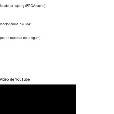
onar “ujprog (FPGArduino)”
eccionamos “COM4”
 se muestra en la figura)
Vídeo de YouTube