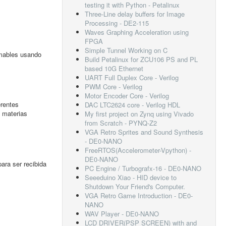
testing it with Python - Petalinux
Three-Line delay buffers for Image
Processing - DE2-115
Waves Graphing Acceleration using
FPGA
Simple Tunnel Working on C
amables usando
Build Petalinux for ZCU106 PS and PL
based 10G Ethernet
UART Full Duplex Core - Verilog
PWM Core - Verilog
Motor Encoder Core - Verilog
erentes
DAC LTC2624 core - Verilog HDL
 materias
My first project on Zynq using Vivado
from Scratch - PYNQ-Z2
VGA Retro Sprites and Sound Synthesis
- DE0-NANO
FreeRTOS(Accelerometer-Vpython) -
DE0-NANO
ara ser recibida
PC Engine / Turbografx-16 - DE0-NANO
Seeeduino Xiao - HID device to
Shutdown Your Friend's Computer.
VGA Retro Game Introduction - DE0-
NANO
WAV Player - DE0-NANO
LCD DRIVER(PSP SCREEN) with and