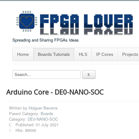
Spreading and Sharing FPGAs Ideas
Home
Boards Tutorials
HLS
IP Cores
Projects
Arduino Core - DE0-NANO-SOC
Written by
Holguer Becerra
Parent Category:
Boards
Category:
DE0-NANO-SOC
Published: 01 July 2021
Hits: 89046