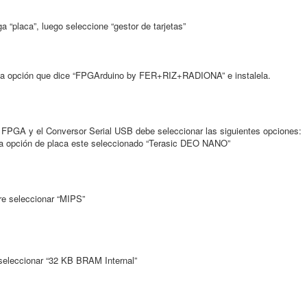
placa”, luego seleccione “gestor de tarjetas”
ge la opción que dice “FPGArduino by FER+RIZ+RADIONA” e instalela.
PGA y el Conversor Serial USB debe seleccionar las siguientes opciones:
ción de placa este seleccionado “Terasic DEO NANO”
seleccionar “MIPS”
cionar “32 KB BRAM Internal”