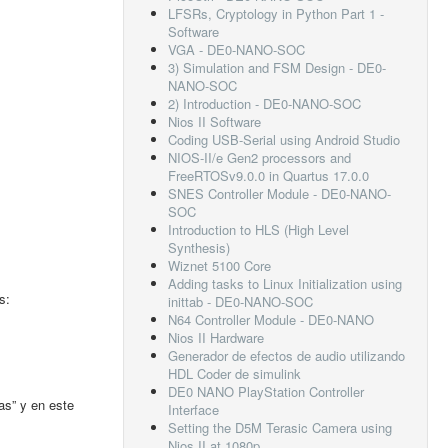
LFSRs, Cryptology in Python Part 1 -
Software
VGA - DE0-NANO-SOC
3) Simulation and FSM Design - DE0-
NANO-SOC
2) Introduction - DE0-NANO-SOC
Nios II Software
Coding USB-Serial using Android Studio
NIOS-II/e Gen2 processors and
FreeRTOSv9.0.0 in Quartus 17.0.0
SNES Controller Module - DE0-NANO-
SOC
Introduction to HLS (High Level
Synthesis)
Wiznet 5100 Core
Adding tasks to Linux Initialization using
s:
inittab - DE0-NANO-SOC
N64 Controller Module - DE0-NANO
Nios II Hardware
Generador de efectos de audio utilizando
HDL Coder de simulink
DE0 NANO PlayStation Controller
as” y en este
Interface
Setting the D5M Terasic Camera using
Nios II at 1080p