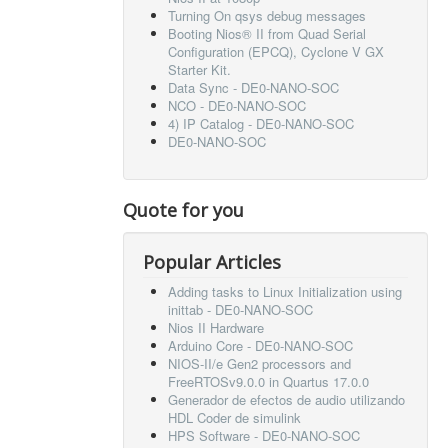
Turning On qsys debug messages
Booting Nios® II from Quad Serial
Configuration (EPCQ), Cyclone V GX
Starter Kit.
Data Sync - DE0-NANO-SOC
NCO - DE0-NANO-SOC
4) IP Catalog - DE0-NANO-SOC
DE0-NANO-SOC
Quote for you
Popular Articles
Adding tasks to Linux Initialization using
inittab - DE0-NANO-SOC
Nios II Hardware
Arduino Core - DE0-NANO-SOC
NIOS-II/e Gen2 processors and
FreeRTOSv9.0.0 in Quartus 17.0.0
Generador de efectos de audio utilizando
HDL Coder de simulink
HPS Software - DE0-NANO-SOC