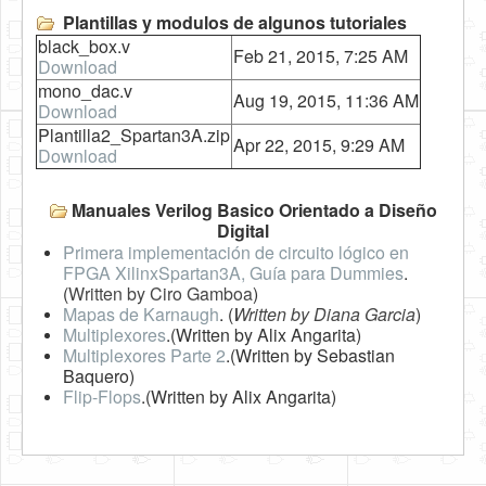
Plantillas y modulos de algunos tutoriales
black_box.v
Feb 21, 2015, 7:25 AM
Download
mono_dac.v
Aug 19, 2015, 11:36 AM
Download
Plantilla2_Spartan3A.zip
Apr 22, 2015, 9:29 AM
Download
Manuales Verilog Basico Orientado a Diseño
Digital
Primera implementación de circuito lógico en
FPGA XilinxSpartan3A, Guía para Dummies
.
(
Written by Ciro Gamboa
)
Mapas de Karnaugh
. (
Written by Diana Garcia
)
Multiplexores
.(Written by Alix Angarita)
Multiplexores Parte 2
.(Written by Sebastian
Baquero)
Flip-Flops
.(Written by Alix Angarita)