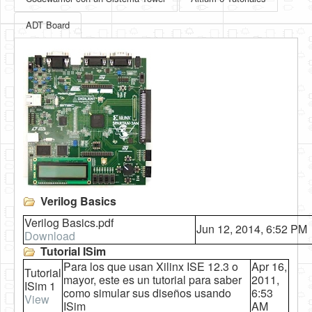
ADT Board
Verilog Basics
Verilog Basics.pdf
Jun 12, 2014, 6:52 PM
Download
Tutorial ISim
Para los que usan Xilinx ISE 12.3 o
Apr 16,
Tutorial
mayor, este es un tutorial para saber
2011,
ISim 1
como simular sus diseños usando
6:53
View
ISim
AM