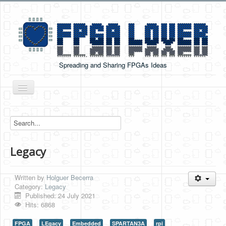
Spreading and Sharing FPGAs Ideas
Toggle
Navigation
Home
Boards Tutorials
Legacy
DE0-NANO
DE0-NANO-SOC
Written by
Holguer Becerra
Cyclone V GX Starter Kit
Category:
Legacy
Published: 24 July 2021
Arduino Boards
Hits: 6868
PYNQ-Z2
FPGA
LEgacy
Embedded
SPARTAN3A
rpi