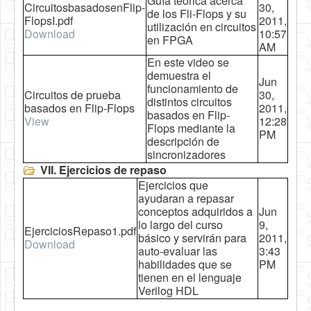
Guía teórica acerca
CircuitosbasadosenFlip-
30,
de los Fli-Flops y su
FlopsI.pdf
2011,
utilización en circuitos
Download
10:57
en FPGA
AM
En este video se
demuestra el
Jun
funcionamiento de
Circuitos de prueba
30,
distintos circuitos
basados en Flip-Flops
2011,
basados en Flip-
View
12:28
Flops mediante la
PM
descripción de
sincronizadores
VII. Ejercicios de repaso
Ejercicios que
ayudaran a repasar
conceptos adquiridos a
Jun
lo largo del curso
9,
EjerciciosRepaso1.pdf
básico y servirán para
2011,
Download
auto-evaluar las
3:43
habilidades que se
PM
tienen en el lenguaje
Verilog HDL