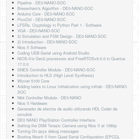
Pipeline - DE0-NANO-SOC
Bresenham's Algorithm - DE0-NANO-SOC
Arduino Core - DE0-NANO-SOC
PicoCtrl - DE0-NANO-SOC
LFSRs, Cryptology in Python Part 1 - Software
VGA - DE0-NANO-SOC
3) Simulation and FSM Design - DE0-NANO-SOC
2) Introduction - DE0-NANO-SOC
Nios II Software
Coding USB-Serial using Android Studio
NIOS-II/e Gen2 processors and FreeRTOSv9.0.0 in Quartus
17.0.0
SNES Controller Module - DE0-NANO-SOC
Introduction to HLS (High Level Synthesis)
Wiznet 5100 Core
Adding tasks to Linux Initialization using inittab - DE0-NANO-
SOC
N64 Controller Module - DE0-NANO
Nios II Hardware
Generador de efectos de audio utilizando HDL Coder de
simulink
DE0 NANO PlayStation Controller Interface
Setting the D5M Terasic Camera using Nios II at 1080p
Turning On qsys debug messages
Booting Nios® II from Quad Serial Configuration (EPCQ),