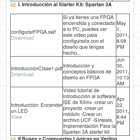
I. Introducción al Starter Kit: Spartan 3A
Si ya tienes una FPGA
encendida y conectada
May
a tu PC, puedes ver
1,
configurarFPGA.swf
este vídeo para
2011,
Download
configurarla con el
8:08
diseño que tengas
PM
hecho...
Jun
Introducción y
30,
IntroducciónClase1.pdf
conceptos básicos de
2011,
Download
diseño en FPGA
10:13
AM
Video tutorial de
introducción al software
Apr
ISE de Xilinx -crear un
Introducción: Encender
22,
proyecto -crear un
un LED
2011,
módulo -Crear un
View
8:44
archivo UCF -Síntesis,
PM
Implementación Para la
Spartan 3A starter kit
II.Buses y Compuertas Lógicas en Verilog