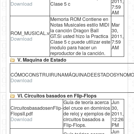
2011,
Download
Clase 5 c
7:59
AM
Memoria ROM Contiene en
Notas Musicales estilo MIDI
Mar
la canción Dragon Ball
30,
ROM_MUSICAL.v
GT.Si usted hizo la Practica
2011,
Download
Clase 5 c puede utilizar este
7:59
modulo para hacer un
AM
reproductor de la canción.
V. Maquina de Estado
CÓMOCONSTRUIRUNAMÁQUINADEESTADOSYNOMORI
Download
VI. Circuitos basados en Flip-Flops
Guía de teoría acerca
Jun
CircuitosbasadosenFlip-
del cruce en dominios
30,
FlopsII.pdf
de reloj y ejemplos de
2011,
Download
circuitos basados a
12:26
Flip-Flops.
PM
Jun