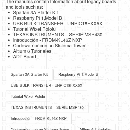
The manuals contain information about legacy boards
Software
and tools such as:
Spartan 3A Starter Kit
Coding USB-Serial using Android Studio
Raspberry Pi 1,Model B
USB BULK TRANSFER - UNPIC18FXX5X
LFSRs, Cryptology in Python Part 1
Tutorial Wixel Pololu
TEXAS INSTRUMENTS – SERIE MSP430
Retro
Introducción - FRDM-KL46Z NXP
Codewarrior con un Sistema Tower
OS
Altium 6 Tutoriales
ADT Board
Misc
Legacy
Spartan 3A Starter Kit
Raspberry Pi 1,Model B
About us
USB BULK TRANSFER - UNPIC18FXX5X
Donate
Tutorial Wixel Pololu
Contact Us
TEXAS INSTRUMENTS – SERIE MSP430
Terms and Conditions
Introducción - FRDM-KL46Z NXP
Privacy Policy
Codewarrior con un Sistema Tower
Altium 6 Tutoriales