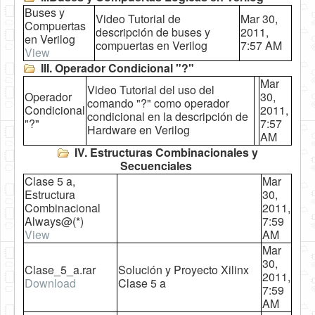
Buses y
Video Tutorial de
Mar 30,
Compuertas
descripción de buses y
2011,
en Verilog
compuertas en Verilog
7:57 AM
View
III. Operador Condicional "?"
Mar
Video Tutorial del uso del
Operador
30,
comando "?" como operador
Condicional
2011,
condicional en la descripción de
"?"
7:57
Hardware en Verilog
AM
IV. Estructuras Combinacionales y
Secuenciales
Clase 5 a,
Mar
Estructura
30,
Combinacional
2011,
Always@(*)
7:59
View
AM
Mar
30,
Clase_5_a.rar
Solución y Proyecto Xilinx
2011,
Download
Clase 5 a
7:59
AM