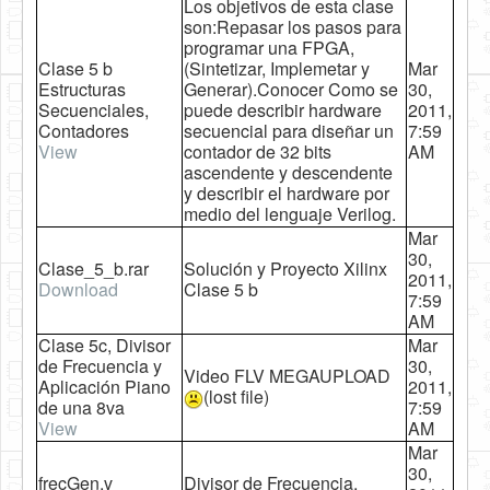
Los objetivos de esta clase
son:Repasar los pasos para
programar una FPGA,
Clase 5 b
(Sintetizar, Implemetar y
Mar
Estructuras
Generar).Conocer Como se
30,
Secuenciales,
puede describir hardware
2011,
Contadores
secuencial para diseñar un
7:59
View
contador de 32 bits
AM
ascendente y descendente
y describir el hardware por
medio del lenguaje Verilog.
Mar
30,
Clase_5_b.rar
Solución y Proyecto Xilinx
2011,
Download
Clase 5 b
7:59
AM
Clase 5c, Divisor
Mar
de Frecuencia y
30,
Video FLV MEGAUPLOAD
Aplicación Piano
2011,
(lost file)
de una 8va
7:59
View
AM
Mar
30,
frecGen.v
Divisor de Frecuencia,