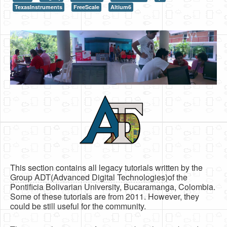
TexasInstruments
FreeScale
Altium6
HLS
HLS Intro
IP Cores
Projects
Simple Video Game
Wav player
Accelerometer Vpython
Mandelbrot
PS2 Controller Interface
This section contains all legacy tutorials written by the
Group ADT(Advanced Digital Technologies)
of the
PC Engine
Pontificia Bolivarian University, Bucaramanga, Colombia.
Some of these tutorials are from 2011. However, they
N64 Controller Module
could be still useful for the community.
PSP Screen