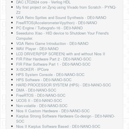
DAC LTC2624 core - Verilog HDL
My first project on Zynq using Vivado from Scratch - PYNQ-
Z2
VGA Retro Sprites and Sound Synthesis - DE0-NANO
FreeRTOS(Accelerometer-Vpython) - DE0-NANO
PC Engine / Turbografx-16 - DE0-NANO
Seeeduino Xiao - HID device to Shutdown Your Friend's
Computer.
VGA Retro Game Introduction - DE0-NANO
WAV Player - DE0-NANO
LCD DRIVER(PSP SCREEN) with and without Nios II
FIR Filter Hardware Part 2 - DE0-NANO-SOC
FIR Filter Software Part 1 - DE0-NANO-SOC
X-ISCKER - IPCore
HPS System Console - DE0-NANO-SOC
HPS Software - DE0-NANO-SOC
HARD PROCESSOR SYSTEM (HPS) - DE0-NANO-SOC
DMA - DE0-NANO-SOC
FreeRTOS - DE0-NANO-SOC
UCOS II - DE0-NANO-SOC
Non-volatile - DE0-NANO-SOC
Nios II Custom Hardware - DE0-NANO-SOC
Karplus Strong Software Hardware Co-design - DE0-NANO-
SOC
Nios II Karplus Software Based - DE0-NANO-SOC